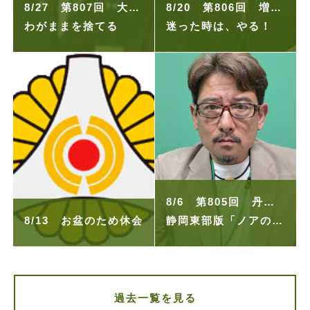
8/27 第807回 大塚祥吉
8/20 第806回 増田 祥光
わがままを捨てる
迷った時は、やる！
8/6 第805回 丹羽智
8/13 お盆のため休会
静岡東部版「ノアの方舟」～フードバンクぬまづ・駿河湾の組～
過去一覧を見る