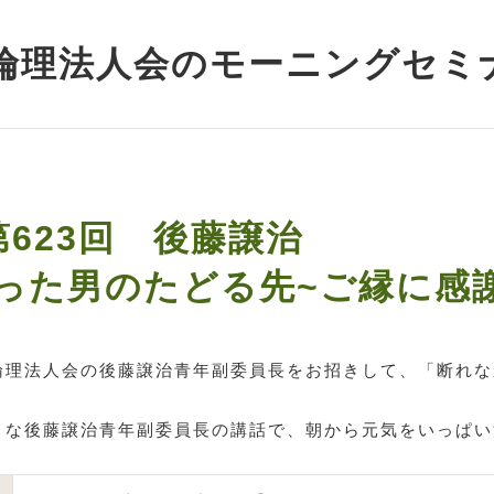
倫理法人会のモーニングセミ
 第623回 後藤譲治
った男のたどる先~ご縁に感
倫理法人会の後藤譲治青年副委員長をお招きして、「断れな
きな後藤譲治青年副委員長の講話で、朝から元気をいっぱい