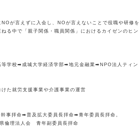
にNOが言えずに入会し、NOが言えないことで役職や研修
重ねる中で「親子関係・職員関係」におけるカイゼンのヒン
。
高等学校➡成城大学経済学部➡地元金融業➡NPO法人ティン
向けた就労支援事業や介護事業の運営
任幹事拝命➡普及拡大委員長拝命➡青年委員長拝命。
岡県倫理法人会 青年副委員長拝命