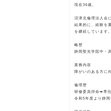
現在36歳。
沼津北倫理法人会
結果的に、経験を
を継続しています
略歴
静岡聖光学院中・
業務内容
障がいのある方に
倫理歴
研修委員拝命➡専
令和5年度より静