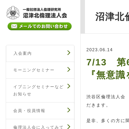
沼津北
2023.06.14
入会案内
7/13 
モーニングセミナー
『無意識
イブニングセミナーなど
お知らせ
渋谷区倫理法人会
だきます。
会員・役員情報
是非、多くの方に
倫理法人会に入ってみて