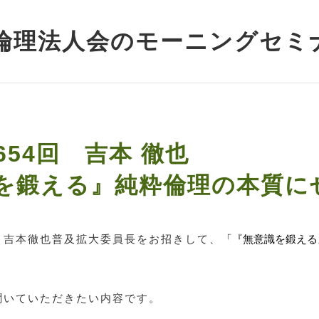
倫理法人会のモーニングセミ
第654回 吉本 徹也
を鍛える』純粋倫理の本質に
 吉本徹也普及拡大委員長をお招きして、
「『無意識を鍛える
聞いていただきたい内容です。