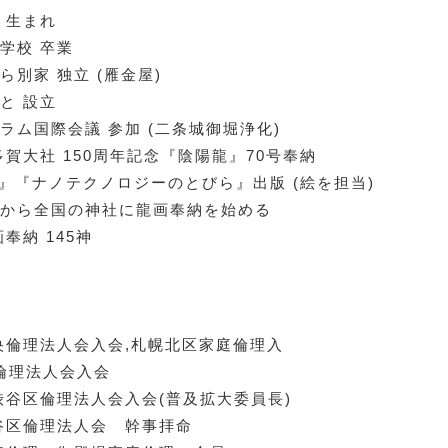
院 生まれ
等学校 卒業
から別家 独立 (雁金屋)
しと 設立
ーラム国際会議 参加 (二条城御堀浄化)
宮多賀大社 150周年記念『陰陽龍』70号奉納
yu』『ナノテクノロジーのとびら』出版 (絵を担当)
震災から全国の神社に龍画奉納を始める
画奉納 145神
幌中央倫理法人会入会,札幌北区家庭倫理入
播磨倫理法人会入会
都渋谷区倫理法人会入会(普及拡大委員長)
谷区倫理法人会 幹事拝命