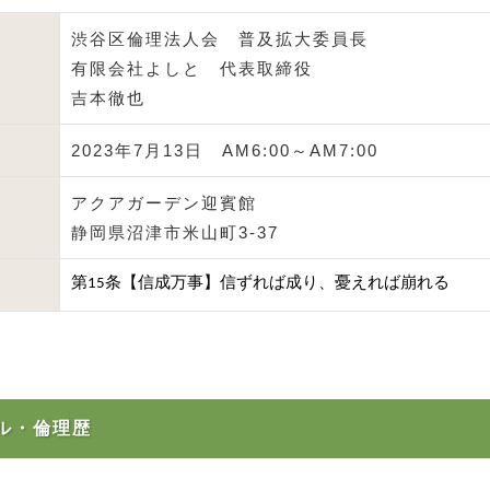
渋谷区倫理法人会 普及拡大委員長
有限会社よしと 代表取締役
吉本徹也
2023年7月13日 AM6:00～AM7:00
アクアガーデン迎賓館
静岡県沼津市米山町3-37
第15条【信成万事】信ずれば成り、憂えれば崩れる
ル・倫理歴