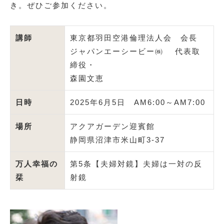
き。ぜひご参加ください。
講師
東京都羽田空港倫理法人会 会長
ジャパンエーシービー㈱ 代表取
締役・
森園文恵
日時
2025年6月5日 AM6:00～AM7:00
場所
アクアガーデン迎賓館
静岡県沼津市米山町3-37
万人幸福の
第5条【夫婦対鏡】夫婦は一対の反
栞
射鏡