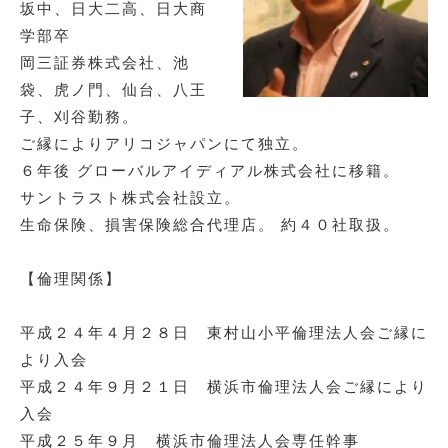
坂中、日大二高、日大商
学部卒 ​
岡三証券株式会社、池
袋、虎ノ門、仙台、八王
子、刈谷勤務。​
ご縁によりアリコジャパンにて独立。​
６年後 グローバルアイディアル株式会社に移籍。​
サントラスト株式会社設立。​
生命保険、損害保険総合代理店。 約４０社取扱。​
【倫理関係】​
平成２４年４月２８日 東村山小平倫理法人会ご縁に
より入会​
平成２４年９月２１日 横浜市倫理法人会ご縁により
入会
平成２５年９月 横浜市倫理法人会専任幹事​