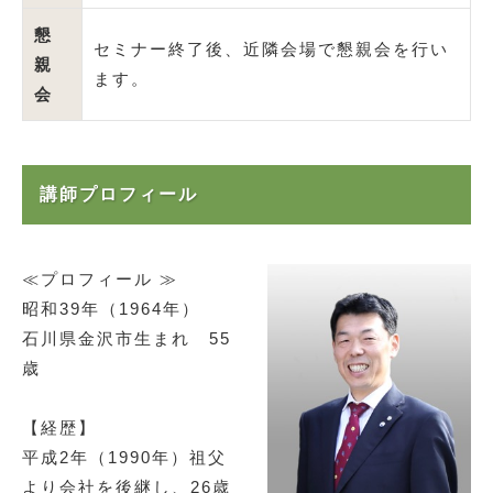
懇
セミナー終了後、近隣会場で懇親会を行い
親
ます。
会
講師プロフィール
≪プロフィール ≫
昭和39年（1964年）
石川県金沢市生まれ 55
歳
【経歴】
平成2年（1990年）祖父
より会社を後継し、26歳