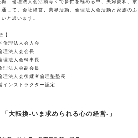
長職、倫理法人会活動等々で多忙を極める中、夫婦愛和、家
を通して、会社経営、業界活動、倫理法人会活動と家族のふ
たいと思います。
歴 】
北区倫理法人会入会
阪倫理法人会会長
府倫理法人会幹事長
阪府倫理法人会副会長
阪府倫理法人会後継者倫理塾塾長
理経営インストラクター認定
「大転換-いま求められる心の経営-」