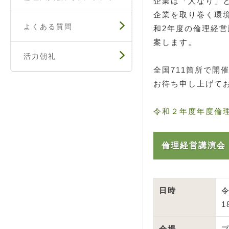
企業は「人なり」
企業を取り巻く環
よくある質問
和2年度の倫理経
案します。
活力朝礼
全国711箇所で
お待ち申し上げて
令和２年度年度倫
倫理経営講演会
日時
1
会場
プ